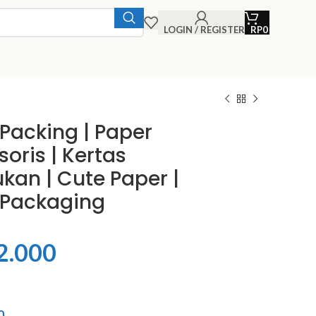
LOGIN / REGISTER
RP
0
 Packing | Paper
soris | Kertas
kan | Cute Paper |
 Packaging
2.000
0