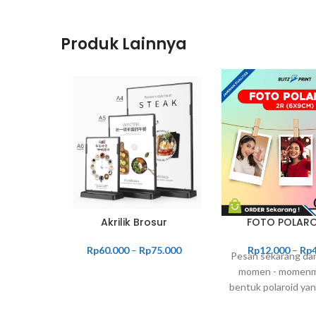
Produk Lainnya
Akrilik Brosur
FOTO POLARO
Rp
60.000
–
Rp
75.000
Rp
12.000
–
Rp
Pesan sekarang da
momen - momenm
bentuk polaroid yan
indah !