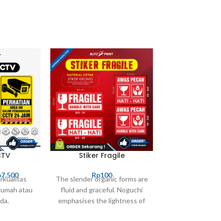
CTV
Stiker Fragile
Topper
💠 Keterangan 
p
7.500
Rp
100
rkualitas
The slender organic forms are
Bahan Artcart
rumah atau
fluid and graceful.‎ Noguchi
Ukuran 3x3cm /
da.
emphasises the lightness of
Custom bsa k
the elements with thin yet
Lamina