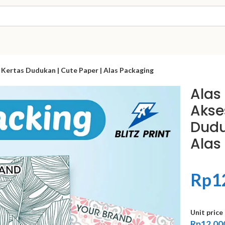
| Kertas Dudukan | Cute Paper | Alas Packaging
Alas
Akse
Dudu
Alas
Rp
1
Unit price
Rp12.00