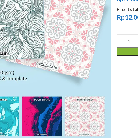
Final tota
Rp
12.