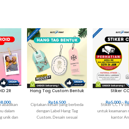
ID 2R
Hang Tag Custom Bentuk
Stiker C
48.000
Rp
16.500
Rp
5.000
–
R
n abadikan
Ciptakan kesan yang berbeda
Stiker CCTV be
u dalam
dengan Label Hang Tag
untuk keamanan 
g unik dan
Custom. Desain sesuai
kantor An
keinginan Anda untuk produk