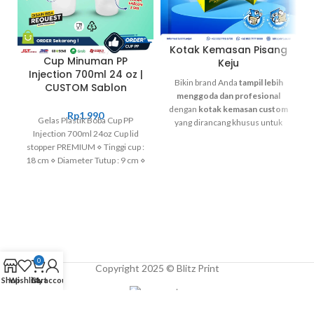
Kotak Kemasan Pisang
Cup Minuman PP
Keju
Injection 700ml 24 oz |
Bikin brand Anda
tampil lebih
CUSTOM Sablon
menggoda dan profesional
dengan
kotak kemasan custom
Rp
1.990
Gelas Plastik Boba Cup PP
yang dirancang khusus untuk
Injection 700ml 24oz Cup lid
menarik perhatian pembeli!
stopper PREMIUM ⋄ Tinggi cup :
Kami menghadirkan kemasan
18 cm ⋄ Diameter Tutup : 9 cm ⋄
pisang keju yang bukan cuma
Material : PP ⋄ Color : Doff ⋄
melindungi produk, tapi juga
Minimal Order : 500 pcs
meningkatkan branding
dan
membuat pelanggan ingin beli
lagi.
Dengan bahan
food grade
berkualitas tinggi
, desain full
0
color yang mencolok, dan
Copyright 2025 © Blitz Print
ukuran yang bisa disesuaikan,
Shop
Wishlist
Cart
My account
kemasan ini siap membawa
produk Anda
naik kelas
.