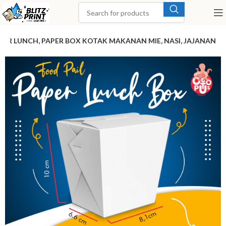
PER LUNCH, PAPER BOX KOTAK MAKANAN MIE, NASI, JAJANAN