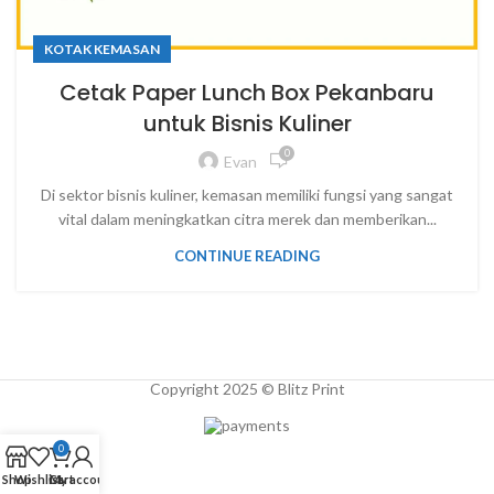
KOTAK KEMASAN
Cetak Paper Lunch Box Pekanbaru
untuk Bisnis Kuliner
0
Evan
Di sektor bisnis kuliner, kemasan memiliki fungsi yang sangat
vital dalam meningkatkan citra merek dan memberikan...
CONTINUE READING
Copyright 2025 © Blitz Print
0
Shop
Wishlist
Cart
My account